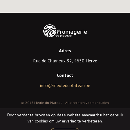
Adres
Rue de Charneux 32, 4650 Herve
Contact
info@meuleduplateau.be
© 2018 Meule du Plateau
Alle rechten voorbehouden
Cookies en Privacy
Algemene gebruiksvoorwaarden
Door verder te browsen op deze website aanvaardt u het gebruik
Creatie van de website door Alive & K
van cookies om uw ervaring te verbeteren.